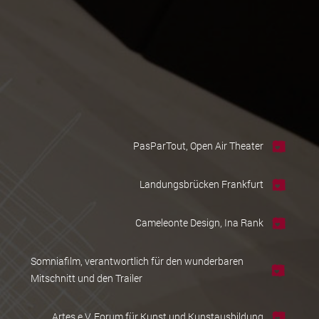
PasParTout, Open Air Theater
Landungsbrücken Frankfurt
Cameleonte Design, Ina Rank
Somniafilm, verantwortlich für den wunderbaren
Mitschnitt und den Trailer
Artes e.V. Forum für Kunst und Kunstausbildung